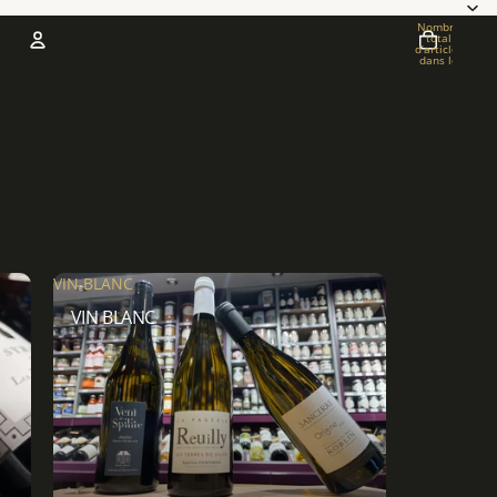
Nombre
total
d’articles
dans le
panier: 0
COMPTE
Autres options de connexion
Commandes
Profil
VIN BLANC
VIN BLANC